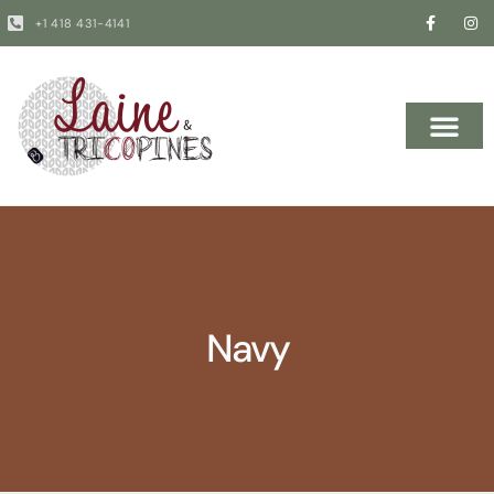
+1 418 431-4141
Navy