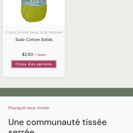
Coton
,
Estelle Yarns
,
Sudz
,
Worsted
Sudz Cotton Solids
$
2.60
+ taxes
Choix des options
Pourquoi nous choisir
Une communauté tissée
serrée