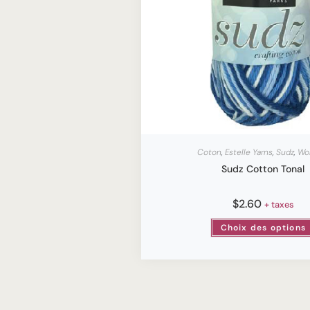
Coton
,
Estelle Yarns
,
Sudz
,
Wo
Sudz Cotton Tonal
$
2.60
+ taxes
Choix des options