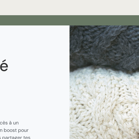
é
cès à un
un boost pour
s partager tes